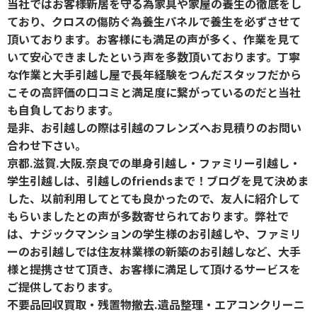
当社ではお客様新居を守る為家具や家屋の養生の徹底をし
ており、クロスの傷防ぐ為養生パネルで養生を必ずさせて
頂いております。お客様にも満足の声が多く、作業を見て
いて安心できましたという声を多数頂いております。丁寧
な作業と大手引越し屋で長年経験をつんだスタッフだから
こその高評価の口コミと満足度に繋がっているのだと当社
も自負しております。
是非、お引越しの際は引越のフレンズへお見積りのお問い
合わせ下さい。
京都.滋賀.大阪.奈良での単身引越し・ファミリー引越し・
学生引越しは、引越しのfriendsまで！ブログを見て決めま
した、以前利用してとても良かったので、友人に紹介して
もらいましたとの声が多数寄せられております。弊社で
は、ナジックマンションの学生様のお引越しや、ファミリ
ーのお引越しでは住友林業様の新築のお引越しなど、大手
様と提携させて頂き、お客様に満足して頂けるサービスを
ご提供しております。
不要品回収買取・残置物撤去.遺品整理・エアコンクリーニ